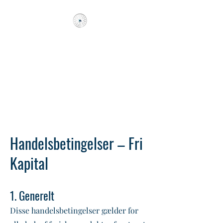
FRI KAPITAL
Hellere 10 år for tidligt, end en
dag
for
sent!
Handelsbetingelser – Fri
Kapital
1. Generelt
Disse handelsbetingelser gælder for